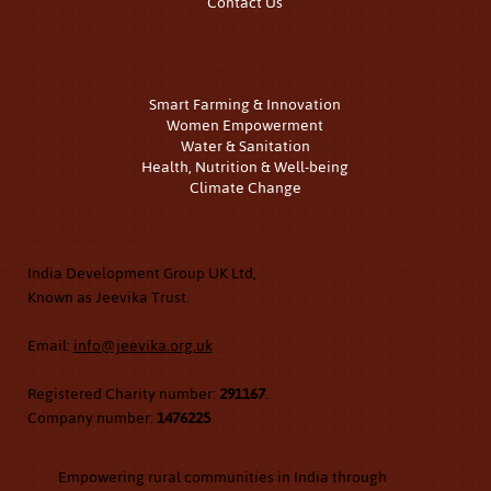
Contact Us
Our Work
Smart Farming & Innovation
Women Empowerment
Water & Sanitation
Health, Nutrition & Well-being
Climate Change
Contact Us
India Development Group UK Ltd,
Known as Jeevika Trust.
Email:
info@jeevika.org.uk
Registered Charity number:
291167
.
Company number:
1476225
Empowering rural communities in India through