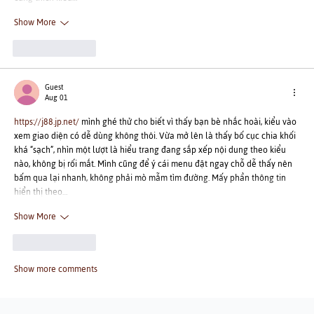
Show More
Like
Reply
Guest
Aug 01
https://j88.jp.net/
 mình ghé thử cho biết vì thấy bạn bè nhắc hoài, kiểu vào 
xem giao diện có dễ dùng không thôi. Vừa mở lên là thấy bố cục chia khối 
khá “sạch”, nhìn một lượt là hiểu trang đang sắp xếp nội dung theo kiểu 
nào, không bị rối mắt. Mình cũng để ý cái menu đặt ngay chỗ dễ thấy nên 
bấm qua lại nhanh, không phải mò mẫm tìm đường. Mấy phần thông tin 
hiển thị theo…
Show More
Like
Reply
Show more comments