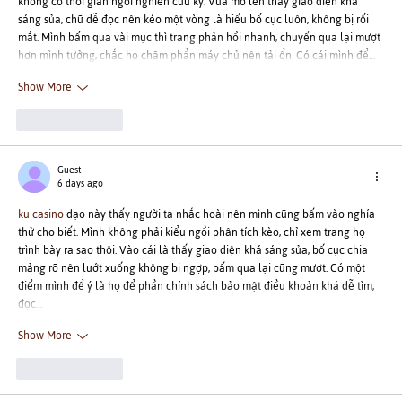
không có thời gian ngồi nghiên cứu kỹ. Vừa mở lên thấy giao diện khá 
sáng sủa, chữ dễ đọc nên kéo một vòng là hiểu bố cục luôn, không bị rối 
mắt. Mình bấm qua vài mục thì trang phản hồi nhanh, chuyển qua lại mượt 
hơn mình tưởng, chắc họ chăm phần máy chủ nên tải ổn. Có cái mình để…
Show More
Like
Reply
Guest
6 days ago
ku casino
 dạo này thấy người ta nhắc hoài nên mình cũng bấm vào nghía 
thử cho biết. Mình không phải kiểu ngồi phân tích kèo, chỉ xem trang họ 
trình bày ra sao thôi. Vào cái là thấy giao diện khá sáng sủa, bố cục chia 
mảng rõ nên lướt xuống không bị ngợp, bấm qua lại cũng mượt. Có một 
điểm mình để ý là họ để phần chính sách bảo mật điều khoản khá dễ tìm, 
đọc…
Show More
Like
Reply