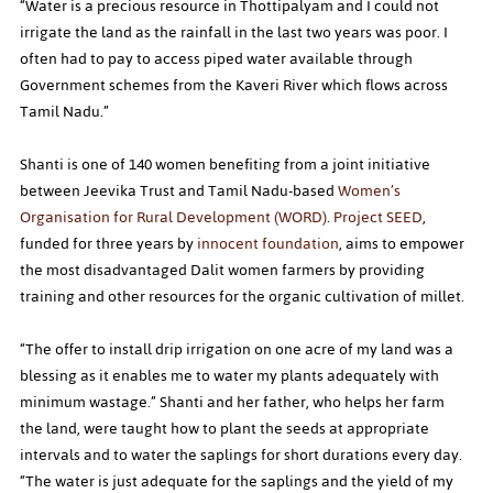
“Water is a precious resource in Thottipalyam and I could not 
irrigate the land as the rainfall in the last two years was poor. I 
often had to pay to access piped water available through 
Government schemes from the Kaveri River which flows across 
Tamil Nadu.”
Shanti is one of 140 women benefiting from a joint initiative 
between Jeevika Trust and Tamil Nadu-based 
Women’s 
Organisation for Rural Development (WORD)
. 
Project SEED
, 
funded for three years by 
innocent foundation
, aims to empower 
the most disadvantaged Dalit women farmers by providing 
training and other resources for the organic cultivation of millet.
“The offer to install drip irrigation on one acre of my land was a 
blessing as it enables me to water my plants adequately with 
minimum wastage.” Shanti and her father, who helps her farm 
the land, were taught how to plant the seeds at appropriate 
intervals and to water the saplings for short durations every day. 
“The water is just adequate for the saplings and the yield of my 