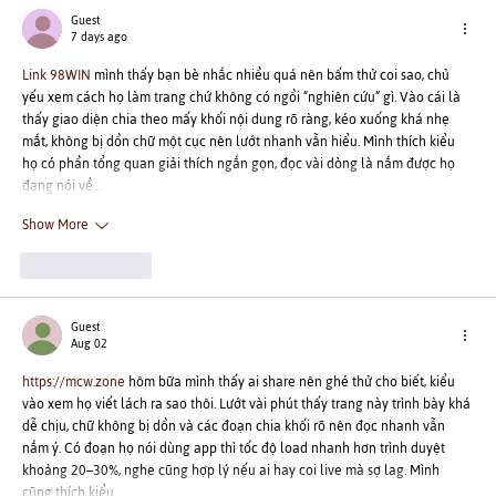
Guest
7 days ago
Link 98WIN
 mình thấy bạn bè nhắc nhiều quá nên bấm thử coi sao, chủ 
yếu xem cách họ làm trang chứ không có ngồi “nghiên cứu” gì. Vào cái là 
thấy giao diện chia theo mấy khối nội dung rõ ràng, kéo xuống khá nhẹ 
mắt, không bị dồn chữ một cục nên lướt nhanh vẫn hiểu. Mình thích kiểu 
họ có phần tổng quan giải thích ngắn gọn, đọc vài dòng là nắm được họ 
đang nói về…
Show More
Like
Reply
Guest
Aug 02
https://mcw.zone
 hôm bữa mình thấy ai share nên ghé thử cho biết, kiểu 
vào xem họ viết lách ra sao thôi. Lướt vài phút thấy trang này trình bày khá 
dễ chịu, chữ không bị dồn và các đoạn chia khối rõ nên đọc nhanh vẫn 
nắm ý. Có đoạn họ nói dùng app thì tốc độ load nhanh hơn trình duyệt 
khoảng 20–30%, nghe cũng hợp lý nếu ai hay coi live mà sợ lag. Mình 
cũng thích kiểu…