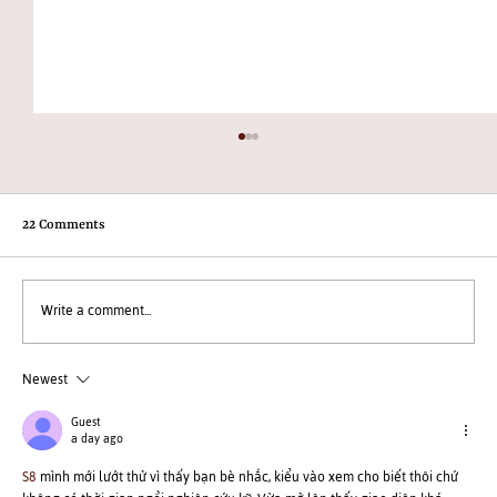
22 Comments
Write a comment...
Newest
Welcoming Three New Trustees to Jeevika
Trust
Guest
a day ago
S8
 mình mới lướt thử vì thấy bạn bè nhắc, kiểu vào xem cho biết thôi chứ 