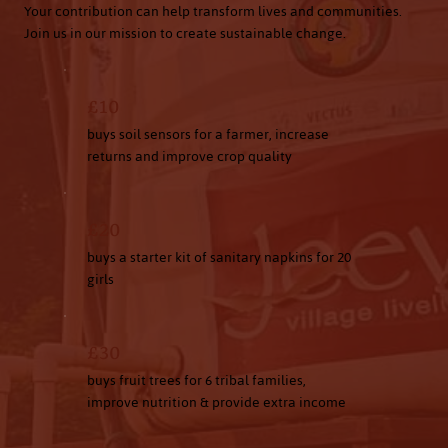
Your contribution can help transform lives and communities.
Join us in our mission to create sustainable change.
£10
buys soil sensors for a farmer, increase
returns and improve crop quality
£20
buys a starter kit of sanitary napkins for 20
girls
£30
buys fruit trees for 6 tribal families,
improve nutrition & provide extra income